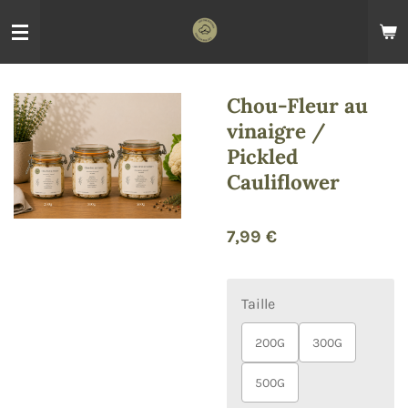
Passer
au
contenu
principal
Chou-Fleur au
vinaigre /
Pickled
Cauliflower
7,99 €
Taille
200G
300G
500G